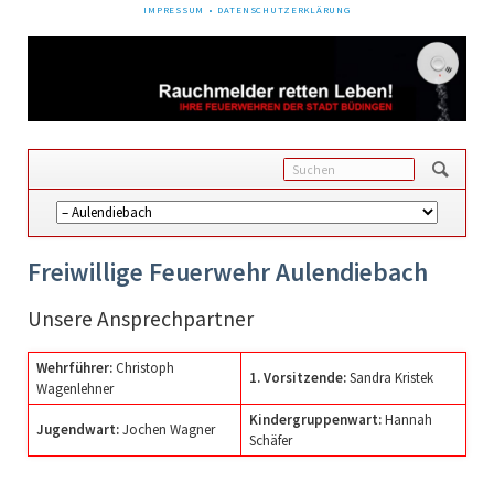
NAVIGATION
IMPRESSUM
DATENSCHUTZERKLÄRUNG
ÜBERSPRINGEN
Navigation
überspringen
Freiwillige Feuerwehr Aulendiebach
Unsere Ansprechpartner
Wehrführer:
Christoph
1. Vorsitzende:
Sandra Kristek
Wagenlehner
Kindergruppenwart:
Hannah
Jugendwart:
Jochen Wagner
Schäfer