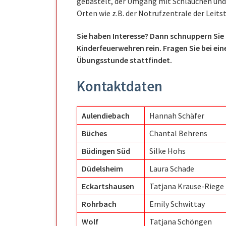
gebastelt, der Umgang mit Schläuchen und 
Orten wie z.B. der Notrufzentrale der Lei
Sie haben Interesse? Dann schnuppern Sie
Kinderfeuerwehren rein.
Fragen Sie bei e
Übungsstunde stattfindet.
Kontaktdaten
Aulendiebach
Hannah Schäfer
Büches
Chantal Behrens
Büdingen Süd
Silke Hohs
Düdelsheim
Laura Schade
Eckartshausen
Tatjana Krause-Riege
Rohrbach
Emily Schwittay
Wolf
Tatjana Schöngen