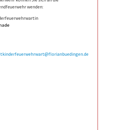
endfeuerwehr wenden:
derfeuerwehrwartin
hade
dtkinderfeuerwehrwart@florianbuedingen.de