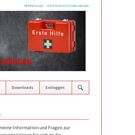
NAVIGATION
IMPRESSUM
DATENSCHUTZERKLÄRUNG
ÜBERSPRINGEN
Navigation
Downloads
Einloggen
überspringen
N
emeine Information und Fragen zur
erwehr können Sie sich an die