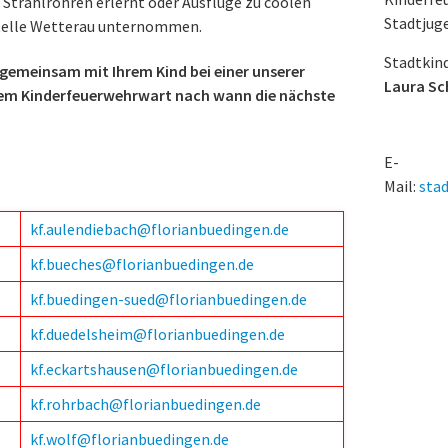
Strahlrohren erlernt oder Ausflüge zu coolen
Stadtjug
tstelle Wetterau unternommen.
Stadtkin
 gemeinsam mit Ihrem Kind bei einer unserer
Laura Sc
inem Kinderfeuerwehrwart nach wann die nächste
E-
Mail:
sta
kf.aulendiebach@florianbuedingen.de
kf.bueches@florianbuedingen.de
kf.buedingen-sued@florianbuedingen.de
kf.duedelsheim@florianbuedingen.de
kf.eckartshausen@florianbuedingen.de
kf.rohrbach@florianbuedingen.de
kf.wolf@florianbuedingen.de