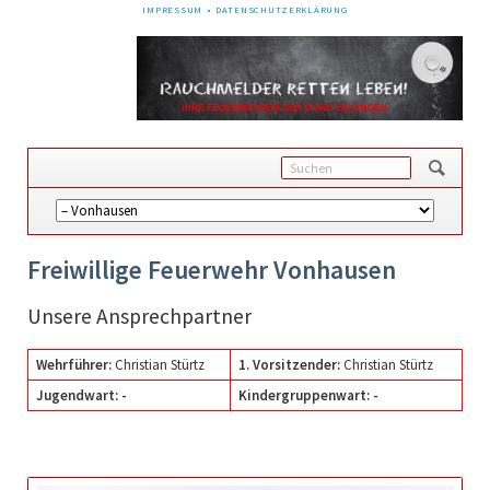
NAVIGATION
IMPRESSUM
DATENSCHUTZERKLÄRUNG
ÜBERSPRINGEN
Navigation
überspringen
Freiwillige Feuerwehr Vonhausen
Unsere Ansprechpartner
Wehrführer:
Christian Stürtz
1. Vorsitzender:
Christian Stürtz
Jugendwart: -
Kindergruppenwart: -