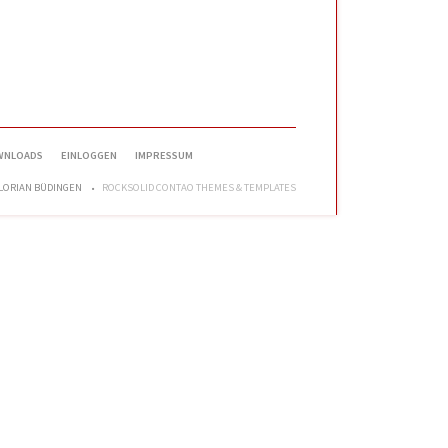
WNLOADS
EINLOGGEN
IMPRESSUM
FLORIAN BÜDINGEN
ROCKSOLID CONTAO THEMES & TEMPLATES