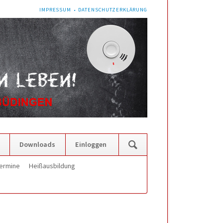
NAVIGATION
IMPRESSUM
DATENSCHUTZERKLÄRUNG
ÜBERSPRINGEN
Navigation
Downloads
Einloggen
überspringen
ermine
Heißausbildung
Navigation
überspringen