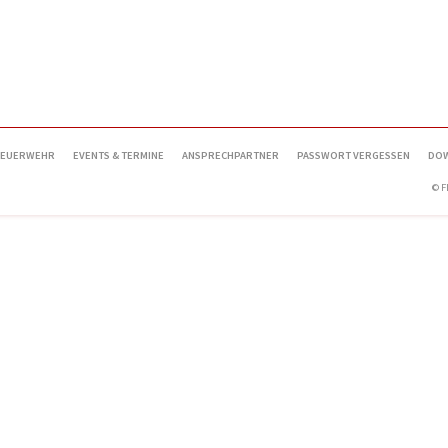
FEUERWEHR
EVENTS & TERMINE
ANSPRECHPARTNER
PASSWORT VERGESSEN
DO
© 